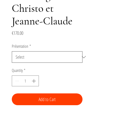
Christo et
Jeanne-Claude
Price
€170.00
Présentation
*
Quantity
*
Add to Cart
Buy Now
Gravure de la série "Urbanités"