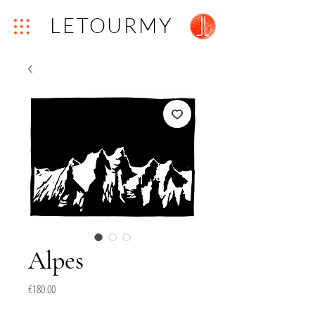
LETOURMY
Alpes
Price
€180.00