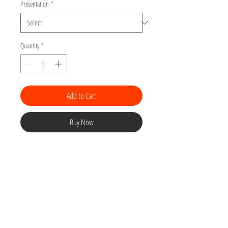
Présentation
*
Quantity
*
Add to Cart
Buy Now
Gravure de la série "Horizon
musical"
Tirage numéroté d'une linogravure sur
papier Arches BFK 180gr torchon, 32 x 22 cm.
Dimensions de l'image : 20x15 cm.
Poinçon d'authenticité.
Signature au crayon.