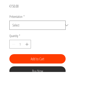
Price
€150.00
Présentation
*
Quantity
*
Add to Cart
Buy Now
Gravure Toits de Paris
Tirage numéroté
sur 15 d'une linogravure
(gravure sur linoleum) sur papier Arches BFK
180gr torchon "grain poudré", 22 x 22 cm.