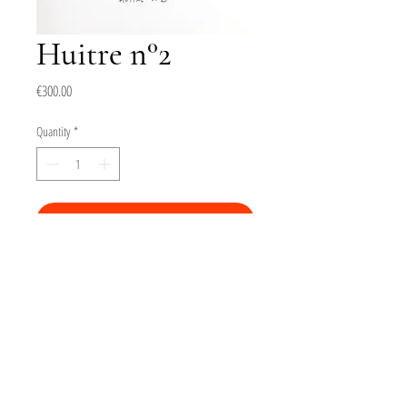
Huitre n°2
Price
€300.00
Quantity
*
Add to Cart
Buy Now
Dessin au crayon conté, 2024.
Format du dessin : 7x12cm
Feuille : 20x25cm.
Signé.