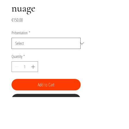
nuage
Price
€150.00
Présentation
*
Quantity
*
Add to Cart
Buy Now
Gravure Toits de Paris
Tirage numéroté
sur 15 d'une linogravure
(gravure sur linoleum) sur papier Arches BFK