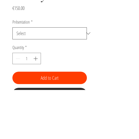
Price
€150.00
Présentation
*
Quantity
*
Add to Cart
Buy Now
Gravure de la série "Selfies"
Tirage numéroté d'une linogravure sur
papier Arches BFK 180gr torchon, 22 x 22 cm.
Dimensions de l'image : 15x15 cm.