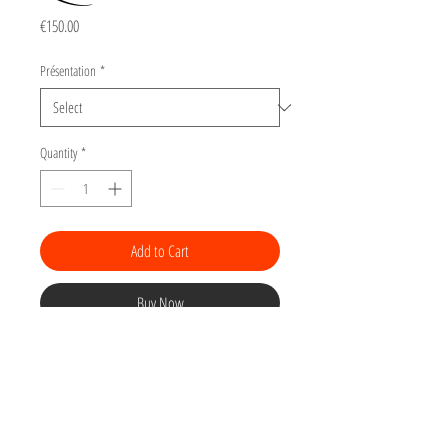
Price
€150.00
Présentation
*
Quantity
*
Add to Cart
Buy Now
Gravure du "Bestiaire"
Tirage numéroté
sur 15 d'une linogravure
(gravure sur linoleum) sur papier Arches BFK
180gr torchon "grain poudré", 22 x 22 cm.