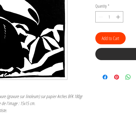
Quantity
*
Add to Cart
vure (gravure sur linoleum) sur papier Arches BFK 180gr
e de l'image : 15x15 cm.
tiste.