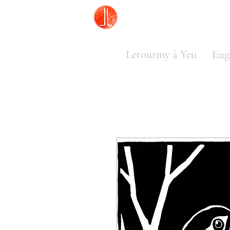
Letourmy à Yeu
Eng