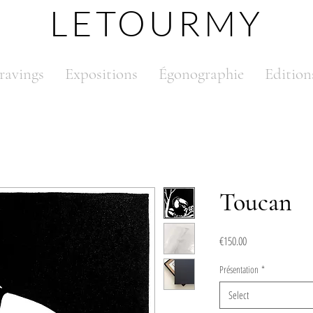
LETOURMY
ravings
Expositions
Égonographie
Edition
Toucan
Price
€150.00
Présentation
*
Select