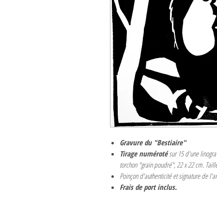
Gravure du "Bestiaire"
Tirage numéroté
sur 15 d'une linogra
torchon "grain poudré", 22 x 22 cm. Taill
Poinçon d'authenticité et signature de l'ar
Frais de port inclus.